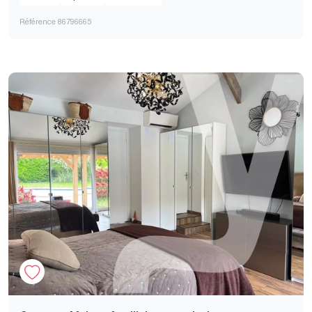
Référence 86796665