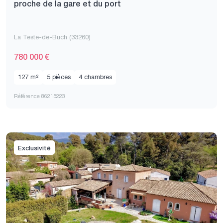
proche de la gare et du port
La Teste-de-Buch (33260)
780 000 €
127 m²
5 pièces
4 chambres
Référence 86215223
Exclusivité