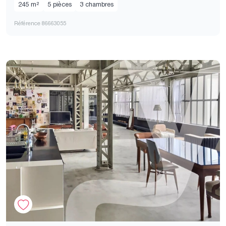
245 m²
5 pièces
3 chambres
Référence 86663055