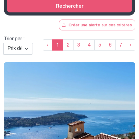
Rechercher
Créer une alerte sur ces critères
Trier par :
‹
1
2
3
4
5
6
7
›