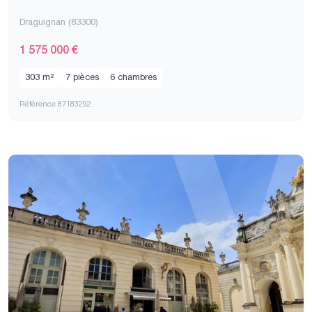
Draguignan (83300)
1 575 000 €
303 m²
7 pièces
6 chambres
Référence 87183292