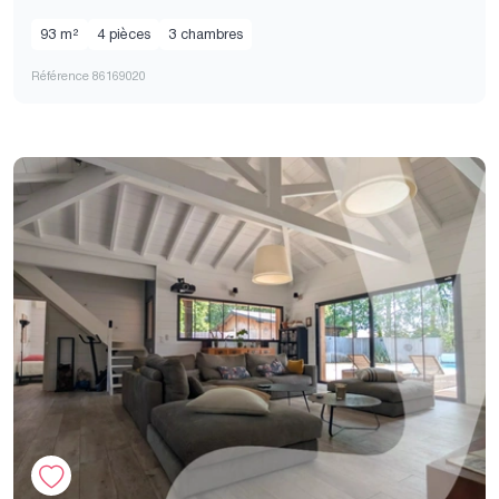
93 m²
4 pièces
3 chambres
Référence 86169020