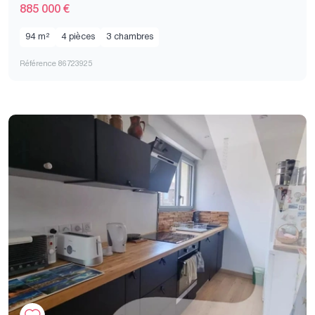
885 000 €
94 m²
4 pièces
3 chambres
Référence 86723925