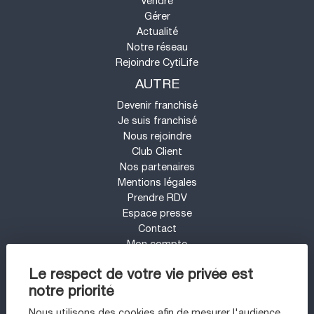
Vendre
Gérer
Actualité
Notre réseau
Rejoindre CytiLife
AUTRE
Devenir franchisé
Je suis franchisé
Nous rejoindre
Club Client
Nos partenaires
Mentions légales
Prendre RDV
Espace presse
Contact
Mon compte
UN PROJET IMMOBILIER SUR LE SECTEUR
Le respect de votre vie privée est
DE 94 - VINCENNES ?
notre priorité
Appartement à vendre à Vincennes
Nous utilisons des cookies afin de mesurer l'audience