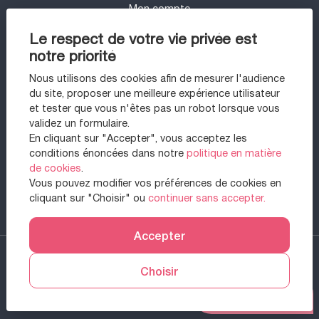
Mon compte
UN PROJET IMMOBILIER SUR LE SECTEUR
Le respect de votre vie privée est
DE 94 - VINCENNES ?
notre priorité
Appartement à vendre à Vincennes
Nous utilisons des cookies afin de mesurer l'audience
Appartement à vendre à Arcachon
du site, proposer une meilleure expérience utilisateur
Maison à vendre à Draguignan
et tester que vous n'êtes pas un robot lorsque vous
Appartement à vendre à Paris 11ème
validez un formulaire.
Appartement à vendre à Draguignan
En cliquant sur "Accepter", vous acceptez les
Appartement à vendre à Nancy
conditions énoncées dans notre
politique en matière
Maison à vendre à Saint-Étienne-du-rouvray
de cookies
.
Appartement à vendre à Nantes
Vous pouvez modifier vos préférences de cookies en
Appartement à vendre à Montreuil
cliquant sur "Choisir" ou
continuer sans accepter.
Maison à vendre à Gujan-mestras
Accepter
2026 Citylife Marque. All right reserved. -
Designed & powered by
Choisir
Billie.immo
Prendre RDV