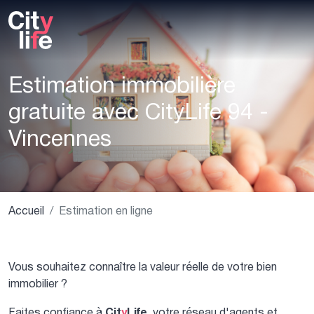
Estimation immobilière
gratuite avec CityLife 94 -
Vincennes
Accueil
Estimation en ligne
Vous souhaitez connaître la valeur réelle de votre bien
immobilier ?
Cit
y
Life
Faites confiance à
, votre réseau d'agents et