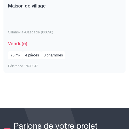
Maison de village
Sillans-la-Cascade (83690)
Vendu(e)
75 m²
4 pièces
3 chambres
Référence 85638247
Parlons de votre projet