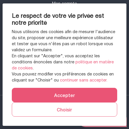
Mon compte
UN PROJET IMMOBILIER SUR LE SECTEUR
Le respect de votre vie privée est
DE 94 - VINCENNES ?
notre priorité
Appartement à vendre à Vincennes
Nous utilisons des cookies afin de mesurer l'audience
Appartement à vendre à Arcachon
du site, proposer une meilleure expérience utilisateur
Maison à vendre à Draguignan
et tester que vous n'êtes pas un robot lorsque vous
Appartement à vendre à Paris 11ème
validez un formulaire.
Appartement à vendre à Draguignan
En cliquant sur "Accepter", vous acceptez les
Appartement à vendre à Nancy
conditions énoncées dans notre
politique en matière
Maison à vendre à Saint-Étienne-du-rouvray
de cookies
.
Appartement à vendre à Nantes
Vous pouvez modifier vos préférences de cookies en
Appartement à vendre à Montreuil
cliquant sur "Choisir" ou
continuer sans accepter.
Maison à vendre à Gujan-mestras
Accepter
2026 Citylife Marque. All right reserved. -
Designed & powered by
Choisir
Billie.immo
Prendre RDV