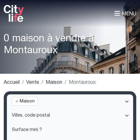
MENU
0 maison à vendre à
Montauroux
Accueil
Vente
Maison
Montauroux
Maison