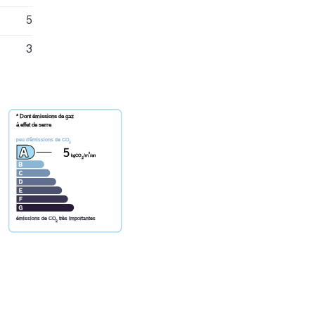
5
3
* Dont émissions de gaz
à effet de serre
peu d'émissions de CO
2
5
²
kgCO
/m
/an
2
émissions de CO
très importantes
2