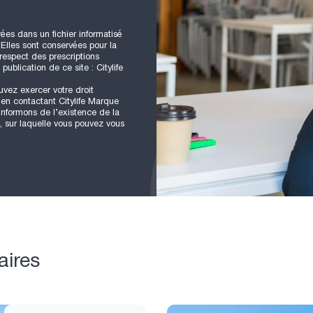
rées dans un fichier informatisé
Elles sont conservées pour la
 respect des prescriptions
ublication de ce site : Citylife
uvez exercer votre droit
 en contactant Citylife Marque
informons de l’existence de la
, sur laquelle vous pouvez vous
aires