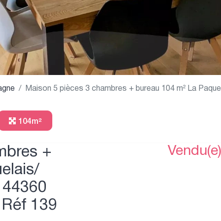
agne
Maison 5 pièces 3 chambres + bureau 104 m² La Paquel
104m²
mbres +
Vendu(e
elais/
- 44360
 Réf 139