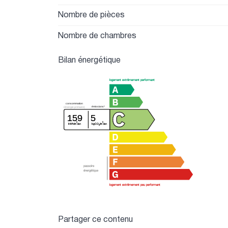
Nombre de pièces
Nombre de chambres
Bilan énergétique
logement extrêmement performant
consommation
émissions*
(énergie primaire)
159
5
²
²
kWh/m
/an
kgCO
/m
/an
2
passoire
énergétique
logement extrêmement peu performant
Partager ce contenu