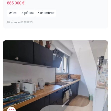
885 000 €
94 m²
4 pièces
3 chambres
Référence 86723925