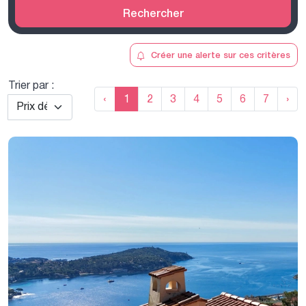
Rechercher
Créer une alerte sur ces critères
Trier par :
‹
1
2
3
4
5
6
7
›