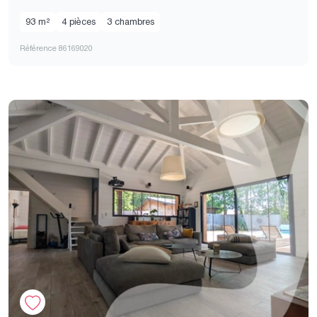
93 m²
4 pièces
3 chambres
Référence 86169020