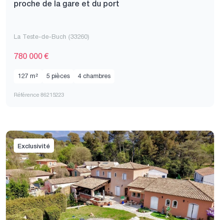
proche de la gare et du port
La Teste-de-Buch (33260)
780 000 €
127 m²
5 pièces
4 chambres
Référence 86215223
Exclusivité