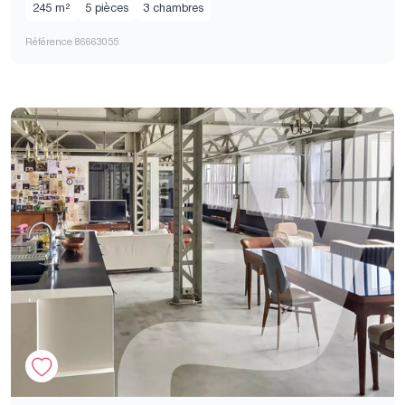
245 m²
5 pièces
3 chambres
Référence 86663055