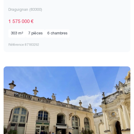
Draguignan (83300)
1 575 000 €
303 m²
7 pièces
6 chambres
Référence 87183292