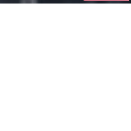
Trouver une agence CityLife
proche de chez vous
Nos agences
Pourquoi nous rejoindre ?
Cit
y
Life
un réseau immobilier
Rejoindre
, c'est intégrer
innovant
en pleine expansion
un
et
. Nous avons conçu
modèle unique
franchise et mandataires
qui allie
pour